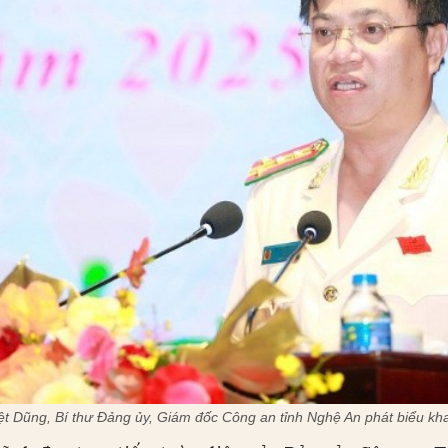
iệt Dũng, Bí thư Đảng ủy, Giám đốc Công an tỉnh Nghệ An phát biểu kha