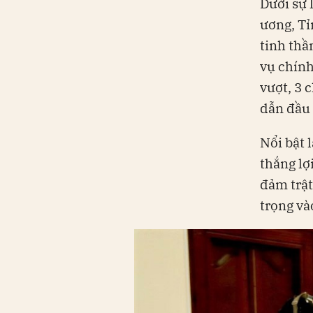
Dưới sự 
ương, Tỉ
tinh thầ
vụ chính
vượt, 3 
dẫn đầu 
Nổi bật 
thắng lợ
đảm trật
trọng và