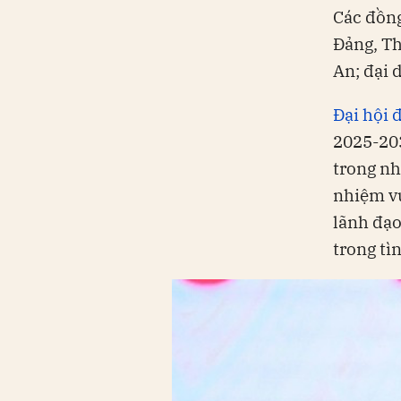
Các đồng
Đảng, Th
An; đại 
Đại hội 
2025-203
trong nh
nhiệm vụ
lãnh đạo
trong tì