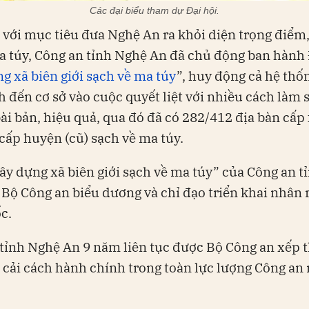
Các đại biểu tham dự Đại hội.
, với mục tiêu đưa Nghệ An ra khỏi diện trọng điểm
a túy, Công an tỉnh Nghệ An đã chủ động ban hành
g xã biên giới sạch về ma túy
”, huy động cả hệ thố
ỉnh đến cơ sở vào cuộc quyết liệt với nhiều cách làm 
bài bản, hiệu quả, qua đó đã có 282/412 địa bàn cấp 
 cấp huyện (cũ) sạch về ma túy.
ây dựng xã biên giới sạch về ma túy” của Công an 
Bộ Công an biểu dương và chỉ đạo triển khai nhân 
c.
tỉnh Nghệ An 9 năm liên tục được Bộ Công an xếp 
ố cải cách hành chính trong toàn lực lượng Công an