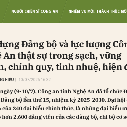
G
NGƯỜI CHIẾN SĨ CÔNG AN
NHIỆM VỤ MỚI, THÁCH THỨC MỚ
bình luận
dựng Đảng bộ và lực lượng Cô
 An thật sự trong sạch, vững
, chính quy, tinh nhuệ, hiện 
G HIẾU
10/07/2025 16:32
ngày (9-10/7), Công an tỉnh Nghệ An đã tổ chức Đ
Hủy
G
 Đảng bộ lần thứ 15, nhiệm kỳ 2025-2030. Đại hội 
 của 240 đại biểu chính thức, là những đại biểu ưu
 hơn 2.600 đảng viên của các đảng bộ, chi bộ cơ s