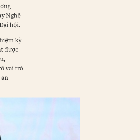
ương
 ủy Nghệ
Đại hội.
nhiệm kỳ
ạt được
u,
õ vai trò
 an