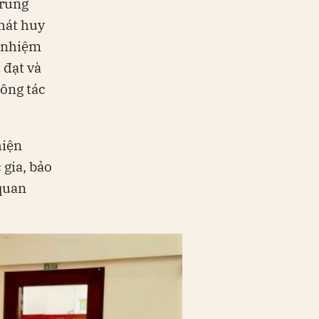
Trung
hát huy
c nhiệm
 đạt và
công tác
hiện
 gia, bảo
 quan