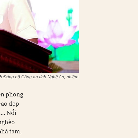
h Đảng bộ Công an tỉnh Nghệ An, nhiệm
iên phong
cao đẹp
.. Nổi
 nghèo
nhà tạm,