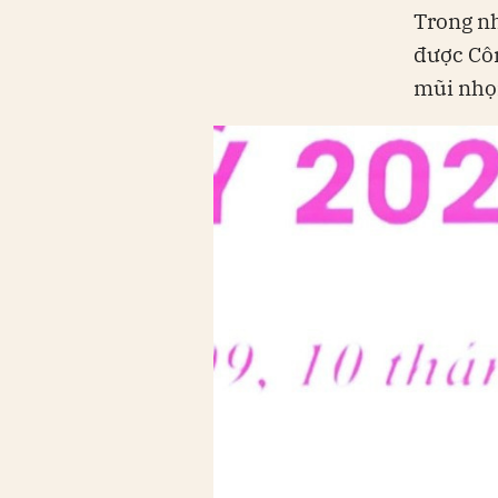
Trong nh
được Côn
mũi nhọn