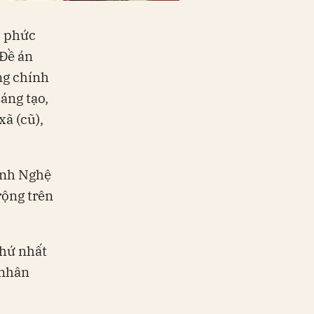
, phức
 Đề án
ng chính
sáng tạo,
xã (cũ),
tỉnh Nghệ
rộng trên
thứ nhất
 nhân