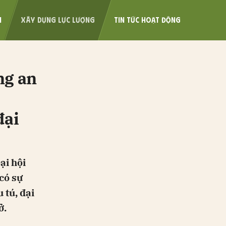
I
XÂY DỰNG LỰC LƯỢNG
TIN TỨC HOẠT ĐỘNG
ng an
đại
ại hội
ửi
có sự
 tú, đại
ở.