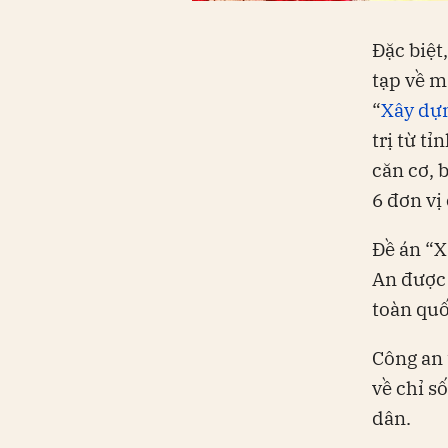
Đặc biệt
tạp về m
“
Xây dựn
trị từ t
căn cơ, 
6 đơn vị
Đề án “X
An được 
toàn quố
Công an 
về chỉ s
dân.